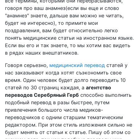
все термины, которыми они перебрасываются,
говоря про ваш анамнез(если вы еще и слово
"анамнез" знаете, дальше вам можно не читать,
Языки
будет не интересно), то примите мои
поздравления, вам будет относительно легко
Направления
понять медицинские статьи на иностранном языке.
Если вы его и так знаете, то мы хотим вас видеть
Услуги
в рядах наших внештатников.
Устный перевод
Говоря серьезно,
медицинский перевод
статей у
нас заказывают когда хотят съэкономить свое
Постмашинное
время. Один человек будет долго переводить 10
редактирование
статей по 30 страниц каждая, а
агентство
переводов Серебряный Герб
способно выполнить
О нас
подобный перевод в разы быстрее, путем
Цены
привлечения большого числа медиков-
переводчиков с одним старшим тематическим
Контакты
редактором. При этом стиль изложения сильно не
будет менять от статьи к статье. Пишу об этом со