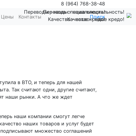
8 (964) 768-38-48
Переводы - наша специальность!
Переводы - наша специальность!
Цены
Контакты
Поиск
Качество - наше кредо!
Качество - наше кредо!
тупила в ВТО, и теперь для нашей
та. Так считают одни, другие считают,
ят наши рынки. А что же ждет
еперь наши компании смогут легче
качество наших товаров и услуг будет
О подписывают множество соглашений