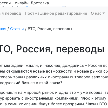
оссии - онлайн. Доставка.
Рассчитать
ый перевод
Постмашинное редактирование
О нас
Заказать
ная
/
Статьи
/
ВТО, Россия, переводы
ТО, Россия, переводы
ет мы ждали, ждали, и, наконец, дождались – Россия вс
ны открываются новые возможности и новые рынки сбы
теперь тонны различных иностранных товаров заполон
водческий бизнес в этой связи?
роникли на мировой рынок и одно это – уже победа, т
урировать с иностранными компаниями, плюс к этому 
и, а сами компании будут более прозрачны. Члены ВТ