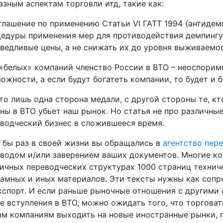
азным аспектам торговли итд, такие как:
глашение по применению Статьи VI ГАТТ 1994 (антидемп
едуры применения мер для противодействия демпингу.
ведливые цены, а не снижать их до уровня выживаемо
«белых» компаний членство России в ВТО – неоспори
ожности, а если будут богатеть компании, то будет и б
то лишь одна сторона медали, с другой стороны те, кт
ны в ВТО убьет наш рынок. Но статья не про различные
водческий бизнес в сложившееся время.
 бы раз в своей жизни вы обращались в
агентство пер
водом и/или заверением ваших документов. Многие к
ичных переводческих структурах 1000 страниц технич
амных и иных материалов. Эти тексты нужны как со
кспорт. И если раньше рыночные отношения с другими 
е вступления в ВТО, можно ожидать того, что торговат
м компаниям выходить на новые иностранные рынки, 