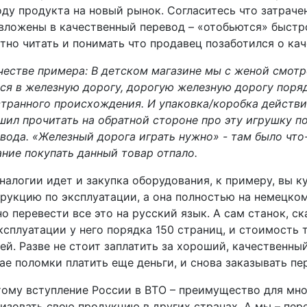
ду продукта на новый рынок. Согласитесь что затраче
вложены в качественный перевод – «отобьются» быстро
тно читать и понимать что продавец позаботился о кач
честве примера: В детском магазине мы с женой смотр
ся в железную дорогу, дорогую железную дорогу поряд
транного происхождения. И упаковка/коробка действи
шил прочитать на обратной стороне про эту игрушку п
вода. «Железный дорога играть нужно» - там было что
ние покупать данный товар отпало.
налогии идет и закупка оборудования, к примеру, вы к
рукцию по эксплуатации, а она полностью на немецком
о перевести все это на русский язык. А сам станок, с
ксплуатации у него порядка 150 страниц, и стоимость 
ей. Разве не стоит заплатить за хороший, качественны
ае поломки платить еще деньги, и снова заказывать п
ому вступление России в ВТО – преимущество для мно
изовать свою продукцию в других странах. А мы – пе