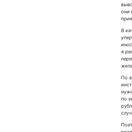
выво
Направления
они 
прия
Услуги
В ка
Устный перевод
упер
Постмашинное
инос
я ре
редактирование
пере
О нас
жела
По а
Цены
инст
Контакты
нужн
по э
рубл
случ
Поэт
реал