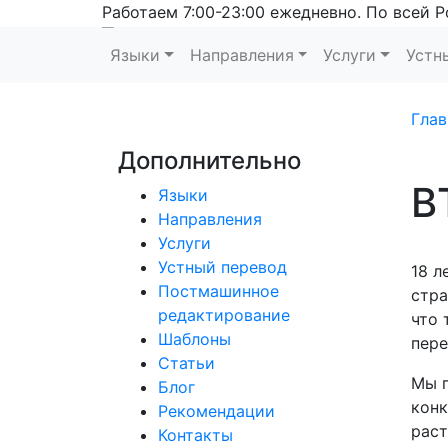
Работаем 7:00-23:00 ежедневно. По всей Р
Языки
Направления
Услуги
Устн
Глав
Дополнительно
В
Языки
Направления
Услуги
Устный перевод
18 л
Постмашинное
стра
редактирование
что 
Шаблоны
пере
Статьи
Мы п
Блог
конк
Рекомендации
раст
Контакты