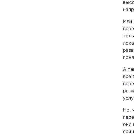
высо
напр
Или 
пере
толь
лока
разв
поня
А те
все 
пере
рынк
услу
Но, 
пере
они 
Языки
сейч