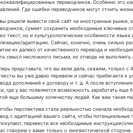
коквалифицированных переводчиков. Особенно это ка
авлений. Где ошибки переводчиков могут стоить жизн
вы решили вывести свой сайт на иностранные рынки, к
водчиков, сумеет сохранить необходимые ключевые сл
ко текст, но и культурологические особенности языка
лизацию/адаптацию. Сейчас, конечно, очень сильно ра
итие их далеко от качественного перевода и необходи
ть смысл несложного письма, но отнюдь не выполнить 
перь представьте, что вы вели дела, скажем, только с 
тексты вы уже давно перевели и сейчас прибегаете к у
вода дополнений к договору и т. д. А после вступлени
и, где у вас появляется возможность заработать еще б
гой еще большему количеству людей. Как вам такая п
чтобы перспектива стала реальностью сначала необходи
вод с адаптацией вашего сайта, чтобы потенциальные 
покупают, перевести все необходимые инструкции/оп
ас говорим с вами только о лингвистической стороне. 