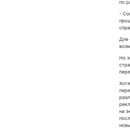
по р
- Со
проц
спра
Для 
возм
Но э
стра
пере
Хотя
пере
разл
рекл
на э
посл
новы