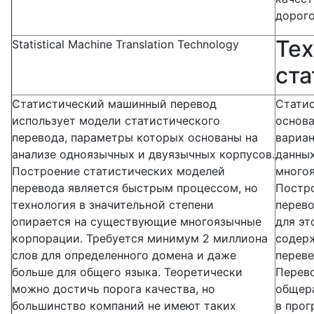
дорог
Тех
Statistical Machine Translation Technology
ста
Статистический машинный перевод
Стати
использует модели статистического
основа
перевода, параметры которых основаны на
вариан
анализе одноязычных и двуязычных корпусов.
данных
Построение статистических моделей
многоя
перевода является быстрым процессом, но
Постр
технология в значительной степени
перево
опирается на существующие многоязычные
для эт
корпорации. Требуется минимум 2 миллиона
содерж
слов для определенного домена и даже
переве
больше для общего языка. Теоретически
Перево
можно достичь порога качества, но
общера
большинство компаний не имеют таких
в прог