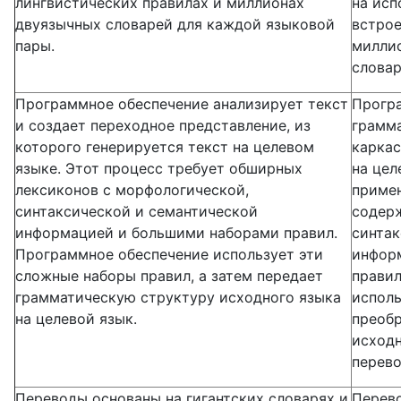
лингвистических правилах и миллионах
на исп
двуязычных словарей для каждой языковой
встрое
пары.
миллио
словар
Программное обеспечение анализирует текст
Прогр
и создает переходное представление, из
грамма
которого генерируется текст на целевом
каркас
языке. Этот процесс требует обширных
на цел
лексиконов с морфологической,
примен
синтаксической и семантической
содер
информацией и большими наборами правил.
синтак
Программное обеспечение использует эти
информ
сложные наборы правил, а затем передает
правил
грамматическую структуру исходного языка
исполь
на целевой язык.
преобр
исходн
перево
Переводы основаны на гигантских словарях и
Перево