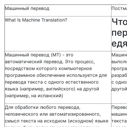
Машинный перевод
Постм
Чт
What Is Machine Translation?
пер
едя
Машинный перевод (MT) - это
Машинн
автоматический перевод. Это процесс,
выпол
посредством которого компьютерное
програ
программное обеспечение используется для
разраб
перевода текста с одного естественного
с одно
языка (например, английского) на другой
другой
(например, на испанский)
Для обработки любого перевода,
Перево
человеческого или автоматизированного,
машин
смысл текста на исходном (исходном) языке
текста