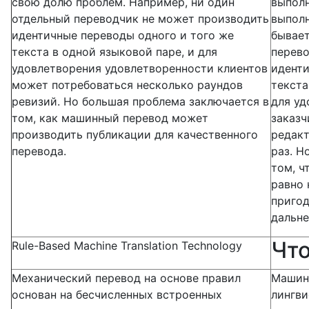
свою долю проблем. Например, ни один
выполн
отдельный переводчик не может производить
выполн
идентичные переводы одного и того же
бывает
текста в одной языковой паре, и для
перево
удовлетворения удовлетворенности клиентов
иденти
может потребоваться несколько раундов
текста
ревизий. Но большая проблема заключается в
для уд
том, как машинный перевод может
заказч
производить публикации для качественного
редакт
перевода.
раз. Н
том, ч
равно 
пригод
дальне
Чт
Rule-Based Machine Translation Technology
Механический перевод на основе правил
Машинн
основан на бесчисленных встроенных
лингви