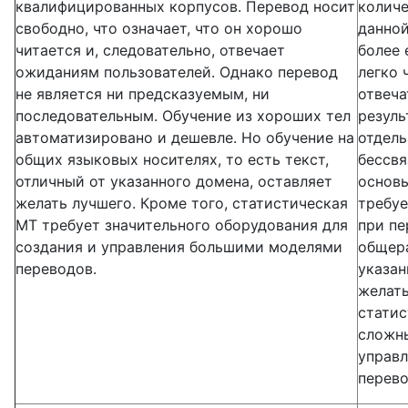
квалифицированных корпусов. Перевод носит
количе
свободно, что означает, что он хорошо
данной
читается и, следовательно, отвечает
более 
ожиданиям пользователей. Однако перевод
легко 
не является ни предсказуемым, ни
отвеча
последовательным. Обучение из хороших тел
резуль
автоматизировано и дешевле. Но обучение на
отдель
общих языковых носителях, то есть текст,
бессвя
отличный от указанного домена, оставляет
основы
желать лучшего. Кроме того, статистическая
требуе
MT требует значительного оборудования для
при пе
создания и управления большими моделями
общера
переводов.
указан
желать
статис
сложны
управ
перево