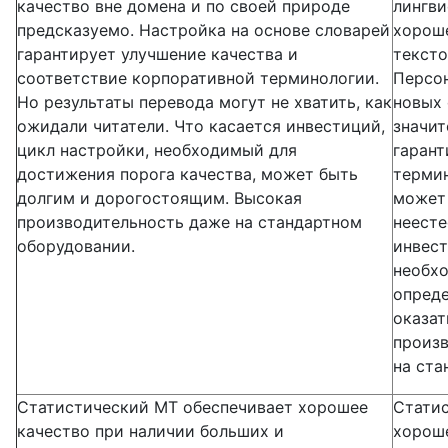
качество вне домена и по своей природе
лингви
предсказуемо. Настройка на основе словарей
хороше
гарантирует улучшение качества и
тексто
соответствие корпоративной терминологии.
Персо
Но результаты перевода могут не хватить, как
новых 
ожидали читатели. Что касается инвестиций,
значит
цикл настройки, необходимый для
гарант
достижения порога качества, может быть
термин
долгим и дорогостоящим. Высокая
может 
производительность даже на стандартном
неесте
оборудовании.
инвест
необх
опреде
оказат
произв
на ста
Статистический МТ обеспечивает хорошее
Стати
качество при наличии больших и
хороше