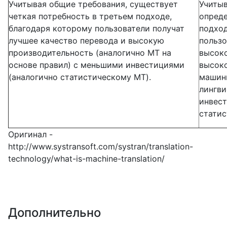
Учитывая общие требования, существует
Учитыв
четкая потребность в третьем подходе,
опреде
благодаря которому пользователи получат
подход
лучшее качество перевода и высокую
пользо
производительность (аналогично MT на
высок
основе правил) с меньшими инвестициями
высоко
(аналогично статистическому MT).
машинн
лингви
инвест
статис
Оригинал -
http://www.systransoft.com/systran/translation-
technology/what-is-machine-translation/
Дополнительно