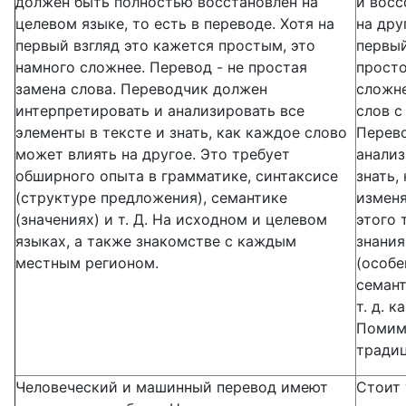
должен быть полностью восстановлен на
и восс
целевом языке, то есть в переводе. Хотя на
на дру
первый взгляд это кажется простым, это
первый
намного сложнее. Перевод - не простая
просто
замена слова. Переводчик должен
сложне
интерпретировать и анализировать все
слов с
элементы в тексте и знать, как каждое слово
Перев
может влиять на другое. Это требует
анализ
обширного опыта в грамматике, синтаксисе
знать,
(структуре предложения), семантике
изменя
(значениях) и т. Д. На исходном и целевом
этого 
языках, а также знакомстве с каждым
знания
местным регионом.
(особе
семант
т. д. 
Помимо
традиц
Человеческий и машинный перевод имеют
Стоит 