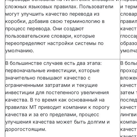
сложных языковых правилах. Пользователи
и терм
могут улучшить качество перевода из
словар
коробки, добавив свою терминологию в
правил
процесс перевода. Они создают
качест
пользовательские словари, которые
глосса
переопределяют настройки системы по
образо
умолчанию.
умолч
В большинстве случаев есть два этапа:
В боль
первоначальные инвестиции, которые
проход
значительно повышают качество с
вложен
ограниченными затратами и текущие
качест
инвестиции для постепенного увеличения
затем 
качества. В то время как основанный на
после
правилах MT приводит компании к порогу
качест
качества и за его пределами, процесс
лингви
улучшения качества может быть долгим и
компан
дорогостоящим.
качест
качест