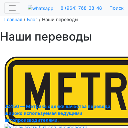
Заказать
Рассчитать
8 (964) 768-38-48
Поиск
Главная
/
Блог
/
Наши переводы
Наши переводы
J2450 — Метрика оценки качества перевода,
широко используемая ведущими
автопроизводителями.