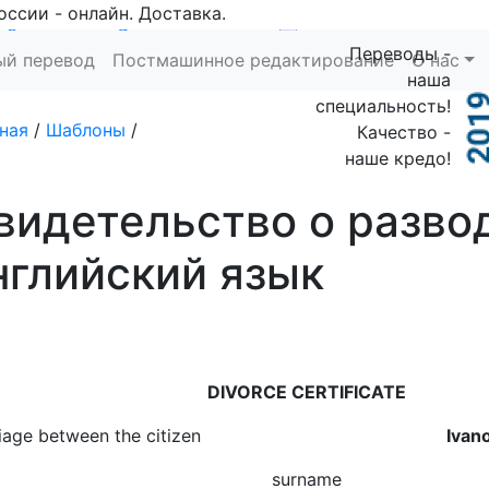
оссии - онлайн. Доставка.
Заказать
Рассчитать
Переводы -
ый перевод
Постмашинное редактирование
О нас
наша
специальность!
ная
/
Шаблоны
/
Качество -
наше кредо!
видетельство о разво
нглийский язык
DIVORCE CERTIFICATE
rriage between the citizen
Ivan
surname