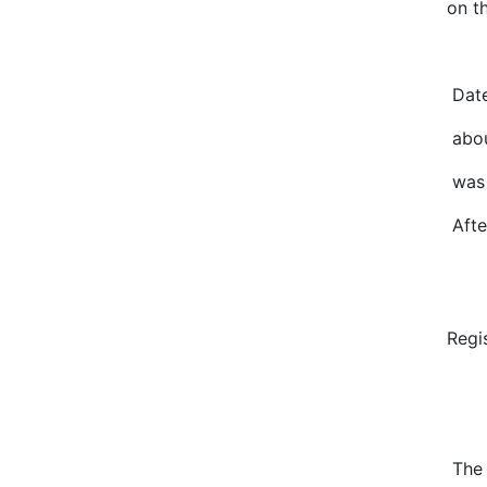
on t
Dat
abou
was
Afte
Regi
The 