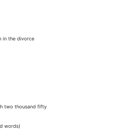
en in the divorce
ch two thousand fifty
nd words)