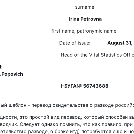
surname
Irina Petrovna
first name, patronymic name
ate of issue
: August 31, 
ad of the Vital Statistics Off
Seal
.Popovich
I-
БУГА
№
56743688
ый шаблон - перевод свидетельства о разводе российс
щности, это простой вид перевод, который способен 
водчик. Следует однако помнить, что как правило, пр
етельств(о разводе, о браке итд) потребуется еще и н