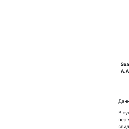
D
He
A.A
Языки
Данн
Направления
В су
Услуги
пере
свид
Устный перевод