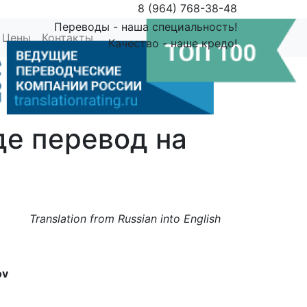
8 (964) 768-38-48
Переводы - наша специальность!
Цены
Контакты
Поиск
Качество - наше кредо!
де перевод на
Translation from Russian into English
ov