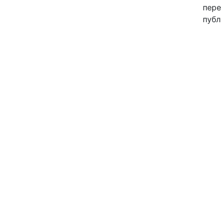
пере
Постмашинное
публ
редактирование
О нас
Цены
Контакты