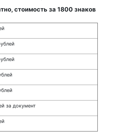
атно, стоимость за 1800 знаков
ей
рублей
рублей
ублей
ублей
ей за документ
ей