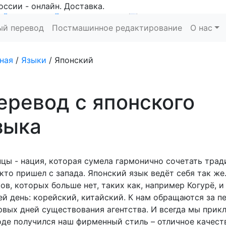
оссии - онлайн. Доставка.
Заказать
Рассчитать
ый перевод
Постмашинное редактирование
О нас
ная
/
Языки
/
Японский
еревод с японского
зыка
цы - нация, которая сумела гармонично сочетать трад
 кто пришел с запада. Японский язык ведёт себя так же
ов, которых больше нет, таких как, например Когурё, и
ей день: корейский, китайский. К нам обращаются за 
рвых дней существования агентства. И всегда мы прик
де получился наш фирменный стиль – отличное качест