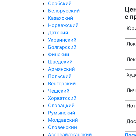
Сербский
Цен
Белорусский
с п
Казахский
Норвежский
Юри
Датский
Украинский
Лок
Болгарский
Финский
Лок
Шведский
Армянский
Худ
Польский
Венгерский
Лич
Чешский
Хорватский
Словацкий
Нот
Румынский
Молдавский
Дос
Словенский
Азербайджанский
Пос