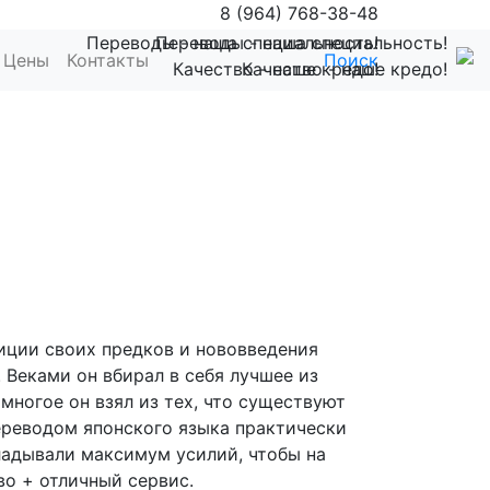
8 (964) 768-38-48
Переводы - наша специальность!
Переводы - наша специальность!
Цены
Контакты
Поиск
Качество - наше кредо!
Качество - наше кредо!
иции своих предков и нововведения
. Веками он вбирал в себя лучшее из
 многое он взял из тех, что существуют
переводом японского языка практически
ладывали максимум усилий, чтобы на
во + отличный сервис.