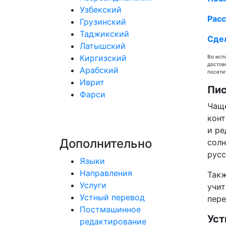
Узбекский
Расс
Грузинский
Таджикский
Сдел
Латышский
Киргизский
Во исп
достов
Арабский
посети
Иврит
Пис
Фарси
Чаще
конт
и ре
Дополнительно
солн
русс
Языки
Направления
Такж
Услуги
учит
Устный перевод
пере
Постмашинное
Уст
редактирование