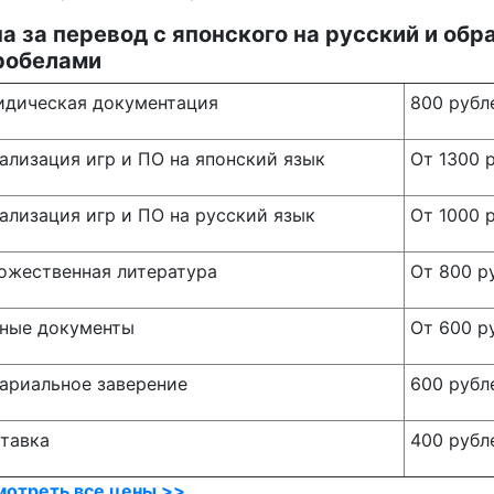
а за перевод с японского на русский и обр
робелами
дическая документация
800 рубл
ализация игр и ПО на
японский язык
От 1300 
ализация игр и ПО на русский
язык
От 1000 
ожественная литература
От 800 р
ные документы
От 600 р
ариальное заверение
600 рубл
тавка
400 рубл
мотреть все цены >>