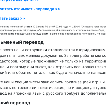
читать стоимость перевода >>
ать заказ >>
олнение положений статьи 10 Закона РФ от 07.02.92 года № 2300-1 "О защите прав пот
ерной информации об услугах, обеспечивающей возможность их правильного выбора, 
телям сайта обращаться к сотрудникам нашего бюро переводов за получением точной 
ьменный перевод
 всего наши сотрудники сталкиваются с юридическими
ракты и таможенные документы. За годы работы мы с
дакторов, которые проживают не только на территории
ца, и поэтому они знают, как отразить все нюансы текс
кий или обратно читался как будто изначально написан
е наши специалисты занимались локализацией игры и П
ывать не только лингвистические, но и социокультурны
вод на японский язык с русского требует дополнитель
ный перевод