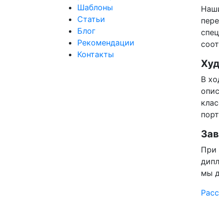
Шаблоны
Наши
Статьи
пер
Блог
спец
Рекомендации
соот
Контакты
Худ
В хо
опис
клас
порт
Зав
При 
дипл
мы д
Расс