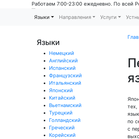
Работаем 7:00-23:00 ежедневно. По всей Р
Языки
Направления
Услуги
Устн
Глав
Языки
Немецкий
П
Английский
Испанский
я
Французский
Итальянский
Японский
Китайский
Япон
Вьетнамский
тех,
Турецкий
язык
Голландский
по с
Греческий
с пе
Корейский
выхо