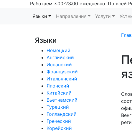
Работаем 7:00-23:00 ежедневно. По всей Р
Языки
Направления
Услуги
Устн
Глав
Языки
Немецкий
П
Английский
Испанский
я
Французский
Итальянский
Японский
Китайский
Слов
Вьетнамский
сост
Турецкий
офиц
Голландский
Венг
Греческий
реги
Корейский