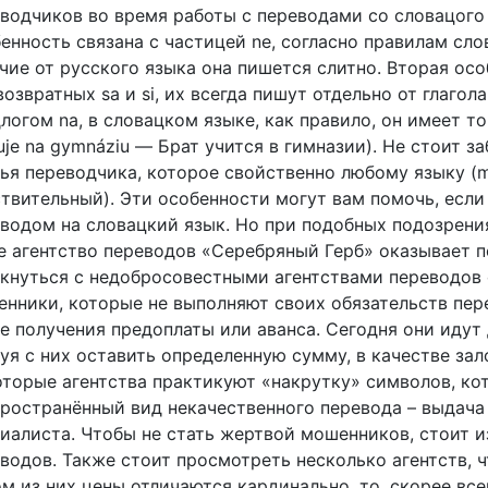
водчиков во время работы с переводами со словацого
енность связана с частицей ne, согласно правилам сл
чие от русского языка она пишется слитно. Вторая осо
возвратных sa и si, их всегда пишут отдельно от глагол
логом na, в словацком языке, как правило, он имеет то 
uje na gymnáziu — Брат учится в гимназии). Не стоит з
ья переводчика, которое свойственно любому языку (
твительный). Эти особенности могут вам помочь, если
водом на словацкий язык. Но при подобных подозрения
 агентство переводов «Серебряный Герб» оказывает п
кнуться с недобросовестными агентствами переводов 
нники, которые не выполняют своих обязательств пер
е получения предоплаты или аванса. Сегодня они идут
уя с них оставить определенную сумму, в качестве за
торые агентства практикуют «накрутку» символов, кот
ространённый вид некачественного перевода – выдача
иалиста. Чтобы не стать жертвой мошенников, стоит и
водов. Также стоит просмотреть несколько агентств, ч
м из них цены отличаются кардинально, то, скорее все