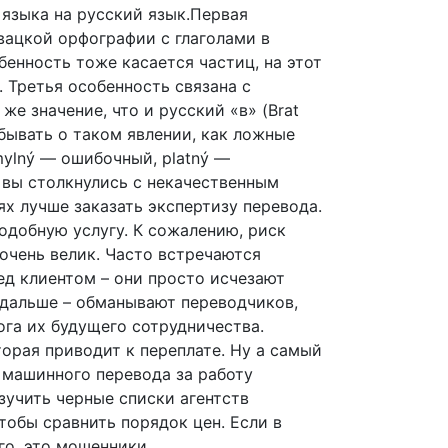
 языка на русский язык.Первая
овацкой орфографии с глаголами в
бенность тоже касается частиц, на этот
а. Третья особенность связана с
же значение, что и русский «в» (Brat
абывать о таком явлении, как ложные
mylný — ошибочный, platný —
 вы столкнулись с некачественным
х лучше заказать экспертизу перевода.
одобную услугу. К сожалению, риск
очень велик. Часто встречаются
ед клиентом – они просто исчезают
 дальше – обманывают переводчиков,
лога их будущего сотрудничества.
орая приводит к переплате. Ну а самый
 машинного перевода за работу
зучить черные списки агентств
тобы сравнить порядок цен. Если в
го, это мошенники.