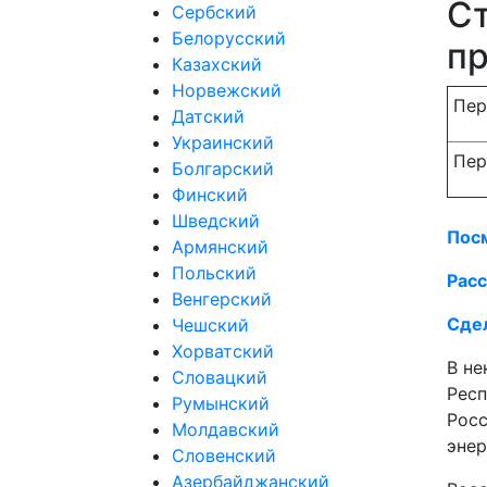
Ст
Сербский
Белорусский
п
Казахский
Норвежский
Пер
Датский
Украинский
Пер
Болгарский
Финский
Шведский
Пос
Армянский
Польский
Расс
Венгерский
Сдел
Чешский
Хорватский
В не
Словацкий
Респ
Румынский
Росс
Молдавский
энер
Словенский
Азербайджанский