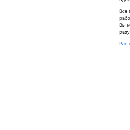
Все 
рабо
Вы м
раз
Расс
Языки
Направления
Услуги
Устный перевод