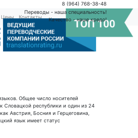
8 (964) 768-38-48
Переводы - наша специальность!
Цены
Контакты
Поиск
Качество - наше кредо!
языков. Общее число носителей
к Словацкой республики и один из 24
как Австрия, Босния и Герцеговина,
ацкий язык имеет статус