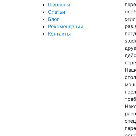
пере
Шаблоны
особ
Статьи
отли
Блог
раз 
Рекомендации
пред
Контакты
štud
друз
дейс
пере
Наше
стол
моше
посл
треб
Неко
расп
спец
пере
одно