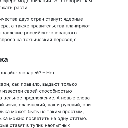
в сфере модернизации. Это говорит нам
лжать расти.
чества двух стран станут: ядерные
ера, а также правительства планируют
правление российско-словацкого
спроса на технический перевод с
ыка
нлайн-словарей? – Нет.
вари, как правило, выдают только
e известен своей способностью
 в цельное предложение. А новые слова
й язык, славянский, как и русский, они
языка может быть не таким простым,
ыка можно посветить не одну статью.
рые ставят в тупик неопытных