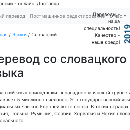
оссии - онлайн. Доставка.
Заказать
Рассчитать
Переводы -
ый перевод
Постмашинное редактирование
О нас
наша
специальность!
ная
/
Языки
/
Словацкий
Качество -
наше кредо!
еревод со словацкого
зыка
ацкий язык принадлежит к западнославянской группе 
авляет 5 миллионов человек. Это государственный язы
иальных языков Европейского союза. В таких странах 
рия, Польша, Румыния, Сербия, Хорватия и Чехия слов
онального.