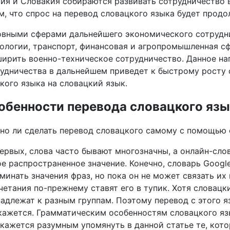
ия и Словакия собираются развивать сотрудничество 
м, что спрос на перевод словацкого языка будет продо
вными сферами дальнейшего экономического сотрудни
ологии, транспорт, финансовая и агропромышленная сф
ирить военно-техническое сотрудничество. Данное на
удничества в дальнейшем приведет к быстрому росту 
кого языка на словацкий язык.
обенности перевода словацкого яз
о ли сделать перевод словацкого самому с помощью о
ервых, слова часто бывают многозначны, а онлайн-сло
е распространенное значение. Конечно, словарь Googl
минать значения фраз, но пока он не может связать их
четания по-прежнему ставят его в тупик. Хотя словацки
адлежат к разным группам. Поэтому перевод с этого 
кажется. Грамматическим особенностям словацкого яз
кажется разумным упомянуть в данной статье те, кото