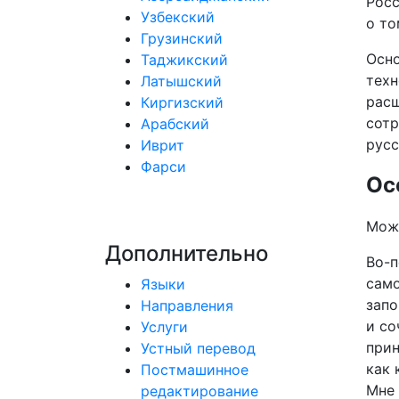
Росс
Узбекский
о то
Грузинский
Осно
Таджикский
техн
Латышский
расш
Киргизский
сотр
Арабский
русс
Иврит
Фарси
Ос
Можн
Дополнительно
Во-п
само
Языки
запо
Направления
и со
Услуги
прин
Устный перевод
как 
Постмашинное
Мне 
редактирование