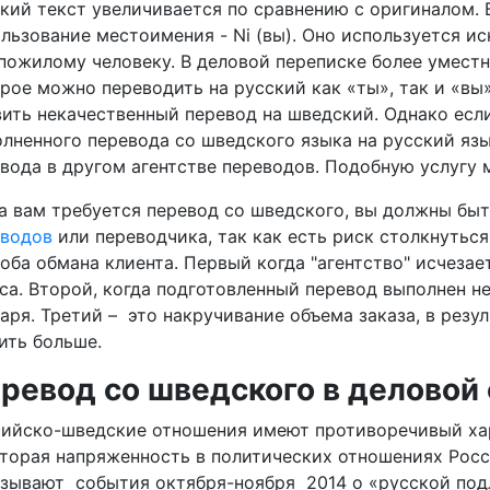
кий текст увеличивается по сравнению с оригиналом. 
льзование местоимения - Ni (вы). Оно используется 
пожилому человеку. В деловой переписке более умест
рое можно переводить на русский как «ты», так и «вы
ить некачественный перевод на шведский. Однако если
лненного перевода со шведского языка на русский язы
вода в другом агентстве переводов. Подобную услугу 
а вам требуется перевод со шведского, вы должны бы
еводов
или переводчика, так как есть риск столкнутьс
оба обмана клиента. Первый когда "агентство" исчезае
са. Второй, когда подготовленный перевод выполнен 
аря. Третий – это накручивание объема заказа, в резу
ить больше.
ревод со шведского в деловой
ийско-шведские отношения имеют противоречивый ха
торая напряженность в политических отношениях Росс
зывают события октября-ноября 2014 о «русской под