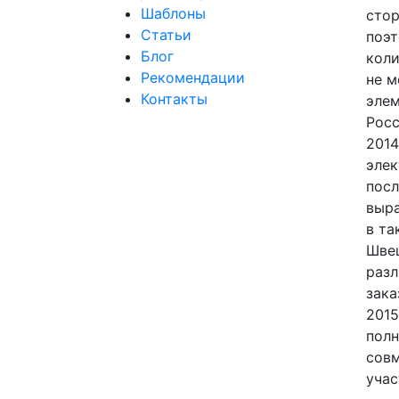
Шаблоны
сто
Статьи
поэт
Блог
коли
Рекомендации
не м
Контакты
элем
Росс
2014
элек
посл
выра
в та
Швец
разл
зака
2015
полн
совм
учас