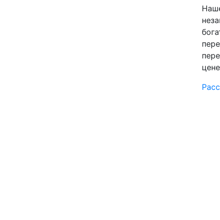
Наше
неза
бога
пере
пере
цене
Расс
Языки
Направления
Услуги
Устный перевод