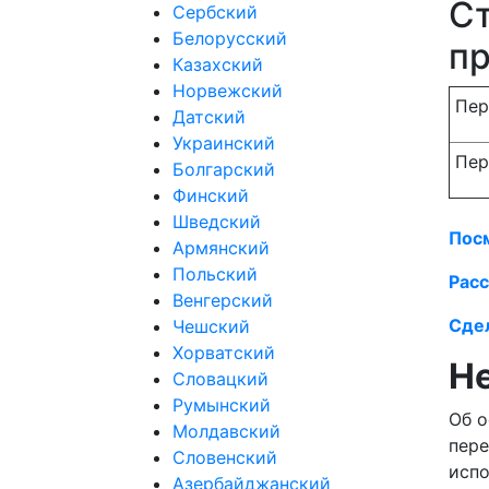
Ст
Сербский
Белорусский
п
Казахский
Норвежский
Пер
Датский
Украинский
Пер
Болгарский
Финский
Шведский
Пос
Армянский
Польский
Расс
Венгерский
Сдел
Чешский
Хорватский
Не
Словацкий
Румынский
Об о
Молдавский
пере
Словенский
испо
Азербайджанский