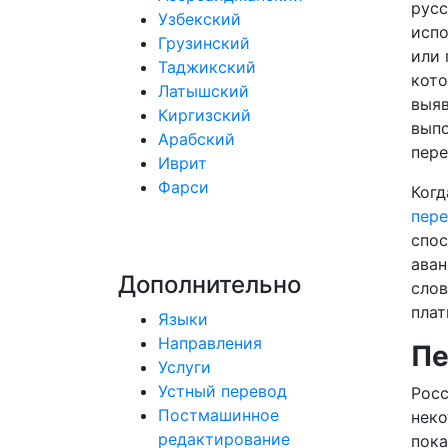
русс
Узбекский
испо
Грузинский
или 
Таджикский
кото
Латышский
выяв
Киргизский
выпо
Арабский
пере
Иврит
Фарси
Когд
пер
спос
аван
Дополнительно
слов
плат
Языки
Направления
Пе
Услуги
Устный перевод
Росс
Постмашинное
неко
редактирование
пока