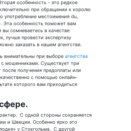
Вторая особенность - это редкое
исключительно при обращении к королю
но употребление местоимения du,
». Эта особенность поможет вам
 вы сомневаетесь в качестве
к, лучше провести экспертизу
можно заказать в нашем агентстве.
ть внимательны при выборе
агентства
я с мошенниками. Существует три
т после получения предоплаты или
некачественно с помощью онлайн-
льтате которого вам приходиться
 сфере.
рактер. С одной стороны сохраняется
ии и Швеции. Особенно ярко это
лодке» у Стокгольма. С другой