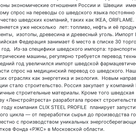
роны экономические отношения России и Швеции имею
ому спрос на переводы со шведского языка постоянно 
чество шведских компаний, таких как IKEA, ORIFLAME.
еняется уже несколько лет: топливо, нефть и её прод
енты, изотопы, древесина и древесный уголь. Импорт
ийская Федерация занимает 6 место в списке 30 торг
 год. Из-за специфики шведского импорта: транспортн
трические машины, регулярно требуется перевод техн
едний год увеличился импорт шведской фармацевтиче
сти спрос на медицинский перевод со шведского. На
ких отраслях как энергетика и экология. Новым напра
ии стало строительство. Россия закупает у компаний 
ичные строительные материалы. Кроме того шведская ко
зу «Ленстройтреста» разработала проект строительст
 году компания CLIX STEEL PROFILE планирует запуст
ого цикла — от переработки сырья до производства г
естно с производством уникальных энергосберегающи
тков Фонда «РЖС» в Московской области.