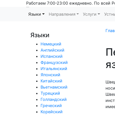
Работаем 7:00-23:00 ежедневно. По всей Р
Языки
Направления
Услуги
Устн
Глав
Языки
Немецкий
П
Английский
Испанский
я
Французский
Итальянский
Японский
Китайский
Швед
Вьетнамский
носи
Турецкий
Швец
Голландский
инст
Греческий
имее
Корейский