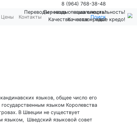
8 (964) 768-38-48
Переводы - наша специальность!
Переводы - наша специальность!
Цены
Контакты
Поиск
Качество - наше кредо!
Качество - наше кредо!
кандинавских языков, общее число его
я государственным языком Королевства
тровах. В Швеции не существует
им языком, Шведский языковой совет