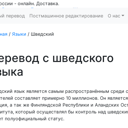
оссии - онлайн. Доставка.
Заказать
Рассчитать
ый перевод
Постмашинное редактирование
О нас
ная
/
Языки
/
Шведский
еревод с шведского
зыка
ский язык является самым распространённым среди с
телей составляет примерно 10 миллионов. Он являетс
ия, а так же Финляндской Республики и Аландских Ос
итута, который осуществлял бы контроль над шведск
т полуофициальный статус.