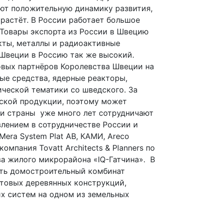
т положительную динамику развития,
растёт. В России работает большое
 Товары экспорта из России в Швецию
укты, металлы и радиоактивные
 Швеции в Россию так же высокий.
овых партнёров Королевства Швеции на
ые средства, ядерные реакторы,
ической тематики со шведского. За
ской продукции, поэтому может
ши страны уже много лет сотрудничают
влением в сотрудничестве России и
Mera System Plat AB, КАМИ, Areco
мпания Tovatt Architects & Planners по
ва жилого микрорайона «IQ-Гатчина». В
ить домостроительный комбинат
отовых деревянных конструкций,
х систем на одном из земельных